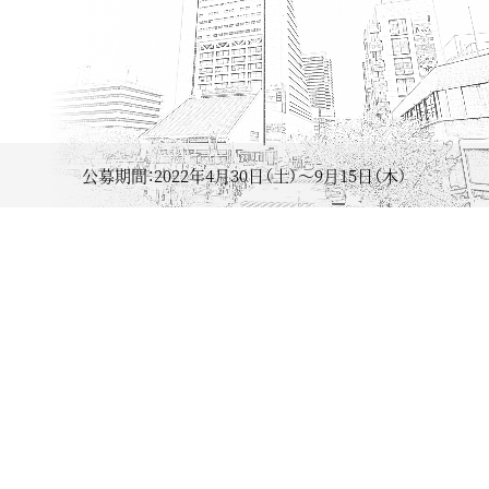
公募期間：2022年4月30日（土）〜9月15日（木）
電子書籍の配信は終了いたしまし
2023.08.18
た。
最終選考に残った8作、そして中野区
賞および次点作合わせて10作の電子
2023.05.19
書籍出版が2023年8月18日（金）まで
無料配信中です。
最終選考作選評公表！