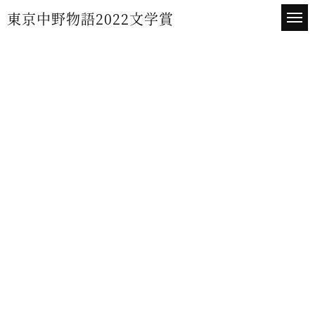
東京中野物語2022文学賞
東京中野物語文学賞とは
応募要項
応募方法
よくある質問
協賛のお願い