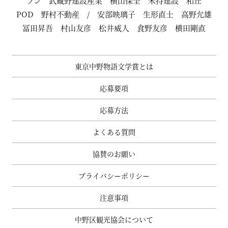
ブン
武蔵野建設産業
横山保全
米持建設
和丘
POD
野村不動産
/
安部映璃子
生形直士
高野允雄
冨田昇吾
村山友彦
松井威人
食野友彦
横田剛直
東京中野物語文学賞とは
応募要項
応募方法
よくある質問
協賛のお願い
プライバシーポリシー
注意事項
中野区観光協会について