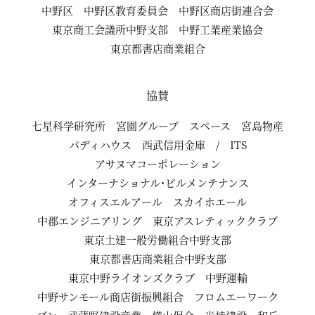
中野区
中野区教育委員会
中野区商店街連合会
東京商工会議所中野支部
中野工業産業協会
東京都書店商業組合
協賛
七星科学研究所
宮園グループ
スペース
宮島物産
パディハウス
西武信用金庫
/
ITS
アサヌマコーポレーション
インターナショナル・ビルメンテナンス
オフィスエルアール
スカイホエール
中郡エンジニアリング
東京アスレティッククラブ
東京土建一般労働組合中野支部
東京都書店商業組合中野支部
東京中野ライオンズクラブ
中野運輸
中野サンモール商店街振興組合
フロムエーワーク